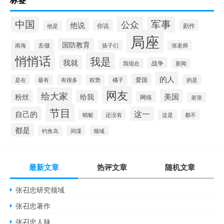
中国
军事
公众
他说
你说
剧作
他是
局座
国防教育
去做
南海
孩子们
张老师
悄悄话
我是
我就
战争
我现在
新闻
的人
爱国
是在
最有
有很多
权势
橘子
的是
网友
给大家
美国
粉丝
给我
网络
老张
节目
自己的
这一
蜻蜓
还没有
这是
都不
都是
钓鱼岛
间谍
领域
最新文章
热评文章
随机文章
张召忠研究领域
张召忠著作
张召忠人脉