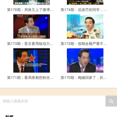
第176期：局座又上了微博热搜，中美贸易战真的打响了
第174期：说迷茫的同学，都没好好看书吧～
第173期：普京要用核动力巡航导弹全球打击，这事儿靠谱儿吗？
第172期：假期余额严重不足且充值无效时~ 来找局座玩耍吧~
第171期：看局座都把粉丝宠成什么样了？
第170期：梅姨回家了，距离把《三年模拟五年高考》带回英国还有多远？
请输入搜索内容
标签