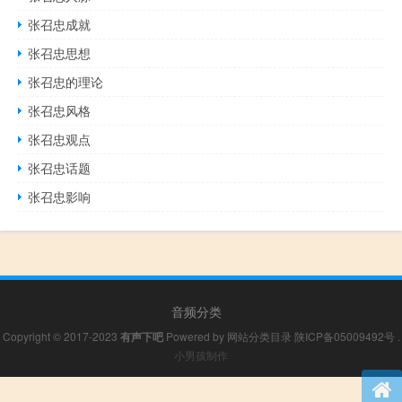
张召忠成就
张召忠思想
张召忠的理论
张召忠风格
张召忠观点
张召忠话题
张召忠影响
音频分类
Copyright © 2017-2023
有声下吧
Powered by
网站分类目录
陕ICP备05009492号
.
小男孩制作