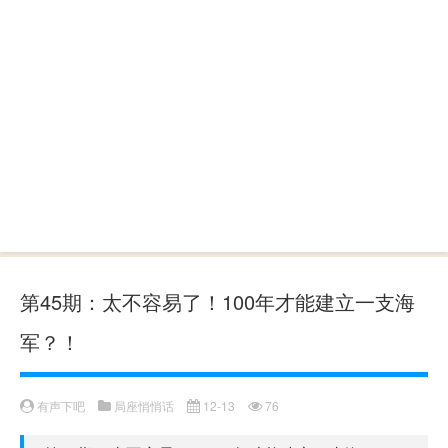
第45期：太不容易了！100年才能建立一支海
军？！
有声下吧
局座悄悄话
12-13
76