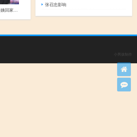
张召忠影响
第170期：梅姨回家了，距离把《三年模拟五年高考》带回英国还有多远？
小男孩制作