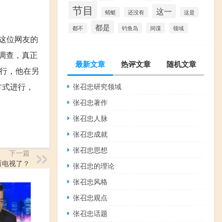
节目
这一
蜻蜓
还没有
这是
都是
都不
钓鱼岛
间谍
领域
e这位网友的
个调查，真正
最新文章
热评文章
随机文章
才行，他在另
方式进行，
张召忠研究领域
张召忠著作
张召忠人脉
张召忠成就
张召忠思想
下一篇
看电视了？
张召忠的理论
张召忠风格
张召忠观点
张召忠话题