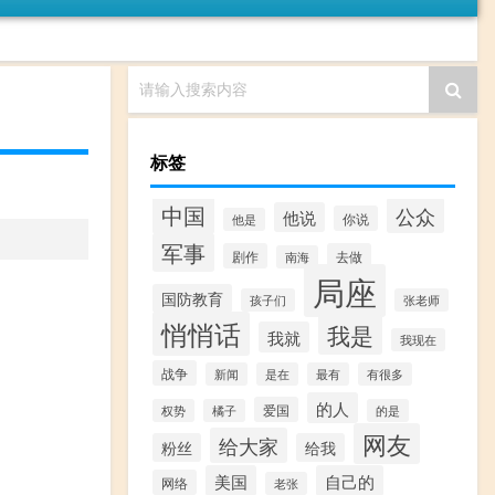
请输入搜索内容
标签
中国
公众
他说
你说
他是
军事
剧作
去做
南海
局座
国防教育
孩子们
张老师
悄悄话
我是
我就
我现在
战争
新闻
是在
最有
有很多
的人
爱国
权势
橘子
的是
网友
给大家
粉丝
给我
美国
自己的
网络
老张