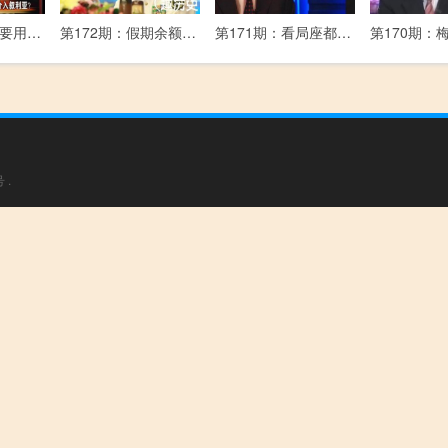
第173期：普京要用核动力巡航导弹全球打击，这事儿靠谱儿吗？
第172期：假期余额严重不足且充值无效时~ 来找局座玩耍吧~
第171期：看局座都把粉丝宠成什么样了？
号
.