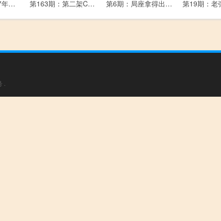
第165期：2017年最后的悄悄话，咱们提前过生日
第163期：第二架C919首飞成功！有人要把火箭当飞机，往返天际？！不敢想不敢想……
第6期：局座拿得出来的可不止是盛世美颜......
号
.