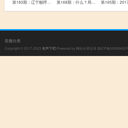
第183期：辽宁舰呼叫81192，听到请回答～
第168期：什么？局座要当牵线搭桥的红娘了？！
音频分类
Copyright © 2017-2023
有声下吧
Powered by
网站分类目录
陕ICP备05009492