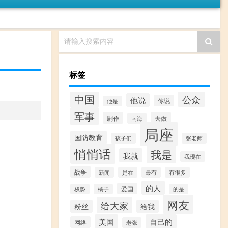
请输入搜索内容
标签
中国
公众
他说
你说
他是
军事
剧作
去做
南海
局座
国防教育
孩子们
张老师
悄悄话
我是
我就
我现在
战争
新闻
是在
最有
有很多
的人
爱国
权势
橘子
的是
网友
给大家
粉丝
给我
美国
自己的
网络
老张