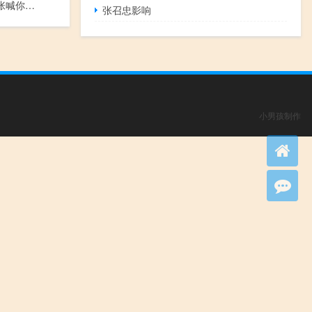
第19期：老张喊你注意下“和平时期的间谍”！
张召忠影响
小男孩制作