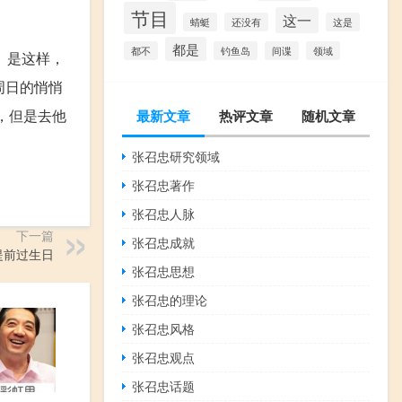
节目
这一
蜻蜓
还没有
这是
都是
都不
钓鱼岛
间谍
领域
。是这样，
周日的悄悄
，但是去他
最新文章
热评文章
随机文章
张召忠研究领域
张召忠著作
张召忠人脉
下一篇
张召忠成就
提前过生日
张召忠思想
张召忠的理论
张召忠风格
张召忠观点
张召忠话题