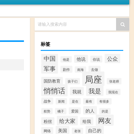
请输入搜索内容
标签
中国
公众
他说
你说
他是
军事
剧作
去做
南海
局座
国防教育
孩子们
张老师
悄悄话
我是
我就
我现在
战争
新闻
是在
最有
有很多
的人
爱国
权势
橘子
的是
网友
给大家
粉丝
给我
美国
自己的
网络
老张