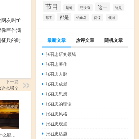
节目
这一
蜻蜓
还没有
这是
都是
都不
钓鱼岛
间谍
领域
位网友叫忙
都像巨作满
到征兵的时
最新文章
热评文章
随机文章
张召忠研究领域
张召忠著作
张召忠人脉
下一篇
张召忠成就
啥这么强？
张召忠思想
张召忠的理论
张召忠风格
张召忠观点
张召忠话题
第26期：为什么舰娘文化这么流行？