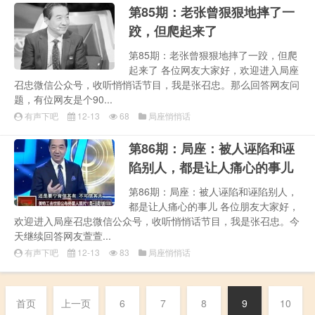
第85期：老张曾狠狠地摔了一
跤，但爬起来了
第85期：老张曾狠狠地摔了一跤，但爬
起来了 各位网友大家好，欢迎进入局座
召忠微信公众号，收听悄悄话节目，我是张召忠。那么回答网友问
题，有位网友是个90...
有声下吧
12-13
68
局座悄悄话
第86期：局座：被人诬陷和诬
陷别人，都是让人痛心的事儿
第86期：局座：被人诬陷和诬陷别人，
都是让人痛心的事儿 各位朋友大家好，
欢迎进入局座召忠微信公众号，收听悄悄话节目，我是张召忠。今
天继续回答网友萱萱...
有声下吧
12-13
83
局座悄悄话
首页
上一页
6
7
8
9
10