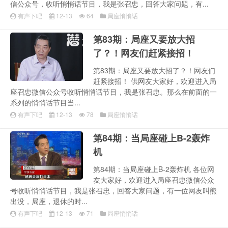
信公众号，收听悄悄话节目，我是张召忠，回答大家问题，有...
有声下吧
12-13
64
局座悄悄话
第83期：局座又要放大招
了？！网友们赶紧接招！
第83期：局座又要放大招了？！网友们
赶紧接招！ 供网友大家好，欢迎进入局
座召忠微信公众号收听悄悄话节目，我是张召忠。那么在前面的一
系列的悄悄话节目当...
有声下吧
12-13
78
局座悄悄话
第84期：当局座碰上B-2轰炸
机
第84期：当局座碰上B-2轰炸机 各位网
友大家好，欢迎进入局座召忠微信公众
号收听悄悄话节目，我是张召忠，回答大家问题，有一位网友叫熊
出没，局座，退休的时...
有声下吧
12-13
71
局座悄悄话