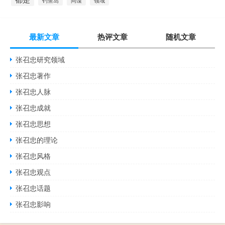
钓鱼岛
间谍
领域
最新文章
热评文章
随机文章
张召忠研究领域
张召忠著作
张召忠人脉
张召忠成就
张召忠思想
张召忠的理论
张召忠风格
张召忠观点
张召忠话题
张召忠影响