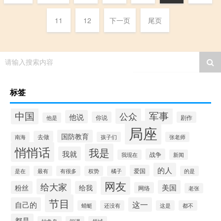
11
12
下一页
尾页
请输入搜索内容
标签
中国
军事
公众
他说
你说
剧作
他是
局座
国防教育
去做
南海
孩子们
张老师
悄悄话
我是
我就
战争
我现在
新闻
的人
爱国
是在
最有
有很多
权势
橘子
的是
网友
给大家
美国
粉丝
给我
网络
老张
节目
自己的
这一
蜻蜓
还没有
这是
都不
都是