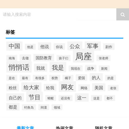
请输入搜索内容
标签
中国
军事
公众
他说
你说
剧作
他是
局座
国防教育
去做
南海
孩子们
张老师
悄悄话
我是
我就
战争
我现在
新闻
的人
爱国
是在
最有
有很多
权势
橘子
的是
网友
给大家
美国
粉丝
给我
网络
老张
节目
自己的
这一
蜻蜓
还没有
这是
都不
都是
钓鱼岛
间谍
领域
最新文章
热评文章
随机文章