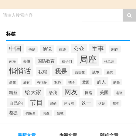
请输入搜索内容
标签
中国
军事
公众
他说
你说
剧作
他是
局座
国防教育
去做
南海
孩子们
张老师
悄悄话
我是
我就
战争
我现在
新闻
的人
爱国
是在
最有
有很多
权势
橘子
的是
网友
给大家
美国
粉丝
给我
网络
老张
节目
自己的
这一
蜻蜓
还没有
这是
都不
都是
钓鱼岛
间谍
领域
最新文章
热评文章
随机文章