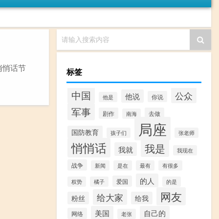
请输入搜索内容
悄悄话节
标签
中国
公众
他说
你说
他是
军事
剧作
去做
南海
局座
国防教育
孩子们
张老师
悄悄话
我是
我就
我现在
战争
新闻
是在
最有
有很多
的人
爱国
权势
橘子
的是
网友
给大家
粉丝
给我
美国
自己的
网络
老张