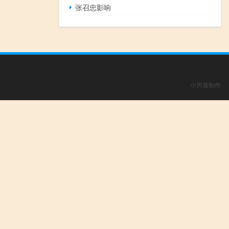
张召忠影响
小男孩制作