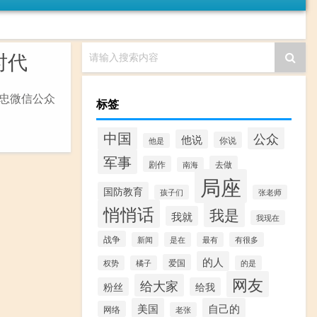
时代
请输入搜索内容
召忠微信公众
标签
中国
公众
他说
你说
他是
军事
剧作
去做
南海
局座
国防教育
孩子们
张老师
悄悄话
我是
我就
我现在
战争
新闻
是在
最有
有很多
的人
爱国
权势
橘子
的是
网友
给大家
粉丝
给我
美国
自己的
网络
老张