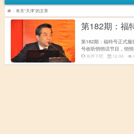
>
有关“天津”的文章
第182期：
第182期：福特号正式
号收听悄悄话节目，悄悄话
有声下吧
12-06