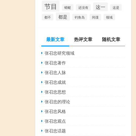
节目
这一
蜻蜓
还没有
这是
都是
都不
钓鱼岛
间谍
领域
最新文章
热评文章
随机文章
张召忠研究领域
张召忠著作
张召忠人脉
张召忠成就
张召忠思想
张召忠的理论
张召忠风格
张召忠观点
张召忠话题