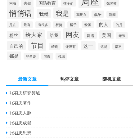
局座
国防教育
去做
南海
孩子们
张老师
悄悄话
我是
我就
战争
我现在
新闻
的人
爱国
是在
最有
有很多
权势
橘子
的是
网友
给大家
美国
粉丝
给我
网络
老张
节目
自己的
这一
蜻蜓
还没有
这是
都不
都是
钓鱼岛
间谍
领域
最新文章
热评文章
随机文章
张召忠研究领域
张召忠著作
张召忠人脉
张召忠成就
张召忠思想