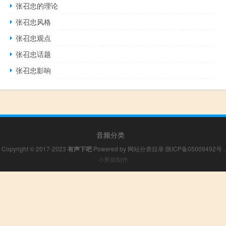
张召忠的理论
张召忠风格
张召忠观点
张召忠话题
张召忠影响
音频分类
Copyright © 2017-2023
有声下吧
Powered by
网站分类目录
陕ICP备05009492号
.
小男孩制作