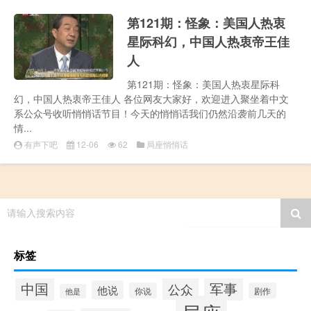
第121期：怪象：美国人热衷
星际科幻，中国人热衷帝王佳
人
第121期：怪象：美国人热衷星际科
幻，中国人热衷帝王佳人 各位网友大家好，欢迎进入聚坐着中文
系公众号收听悄悄话节目！今天的悄悄话我们仍然沿袭前几天的
情...
有声下吧
12-06
62
局座悄悄话
请输入搜索内容
标签
中国
军事
公众
他说
你说
剧作
他是