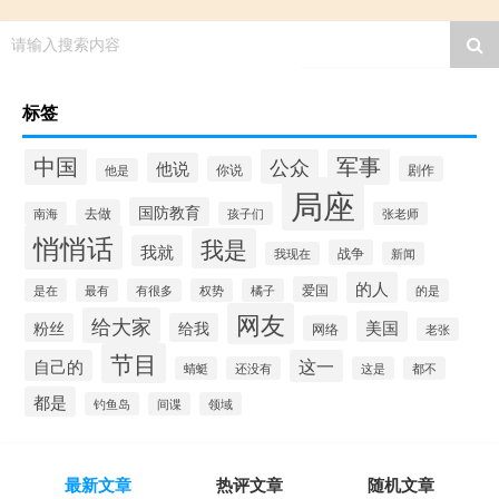
请输入搜索内容
标签
中国
军事
公众
他说
你说
剧作
他是
局座
国防教育
去做
南海
孩子们
张老师
悄悄话
我是
我就
战争
我现在
新闻
的人
爱国
是在
最有
有很多
权势
橘子
的是
网友
给大家
美国
粉丝
给我
网络
老张
节目
自己的
这一
蜻蜓
还没有
这是
都不
都是
钓鱼岛
间谍
领域
最新文章
热评文章
随机文章